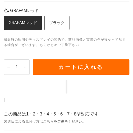
色:
GRAFAMレッド
GRAFAMレッド
ブラック
撮影時の照明やディスプレイの関係で、商品画像と実際の色が異なって見え
る場合がございます。あらかじめご了承下さい。
カートに入れる
この商品は
1
・
2
・
3
・
4
・
5
・
6
・
7
・
8
型対応です。
製造日による見分け方はこちら
をご参考ください。