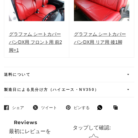
グラファム シートカバー
グラファム シートカバー
バンDX用 フロント用 前2
バンDX用 リア用 後1脚
脚+1
送料について
製造日による見分け方（ハイエース・NV350）
シェア
ツイート
ピンする
Reviews
タップして確認
:
最初にレビューを
Star rating