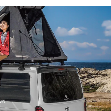
。
ON」