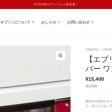
NV350用の4アイテムが新登場！
ギブソンについて
おしらせ
お問い合わせ
GIBSON
17EV2
【エブ
バー 
¥15,400
税込価格
撮影時の照明やデ
す。あらかじめご