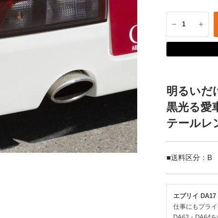
明るいだ
黒光る愛
テールレ
■送料区分：B
エブリイ DA17
仕事にもプライ
DA62・DA6