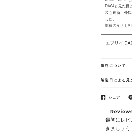
DA64と見た
装も刷新、外観
した。
燃費の良さも相
エブリイ DA
送料について
製造日による見
シェア
Review
最初にレビ
きましょう